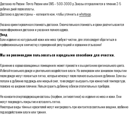
Доставка по России: Почта России или ЕMS – 500-3000 р. Заказы отправляются в течение 2-5
рабочих дней после оплаты.
Доставка в другие страны – напишите нам, чтобы уточнить в
whatsapp
.
Указана ориентировочная стоимость доставки. Окончательная стоимость и сроки рассчитываются
после оформления доставки и указания полного адреса.
Уход
Если изделия из натуральной кожи или меха требуют чистки, для этого следует обратиться в
профессиональную химчистку с проверенной репутацией и хорошими отзывами!
Мы не рекомендуем пользоваться народными способами для очистки.
Хранение в хорошо освещаемых помещениях может привести к выцветанию оригинального цвета.
Избегайте сильного дождя и длительного воздействия влаги. На велюровом или замшевом покрытии
после дождя могут появиться пятна, которые исчезнут после полного высыхания дубленки. Если вы
попали в дубленке под дождь или мокрый снег, то ее следует высушить при комнатной температуре,
повесив на широкие плечики. Нельзя сушить дубленку вблизи отопительных приборов.
Не наносите спиртосодержащие составы (парфюм, антисептики) на изделия из меха и кожи. Они
могут повреждать покрытие и оставлять пятна.
Некоторые виды тёмных красителей могут мигрировать при контакте со светлыми вещами, особенно
под воздействием влаги или трения.