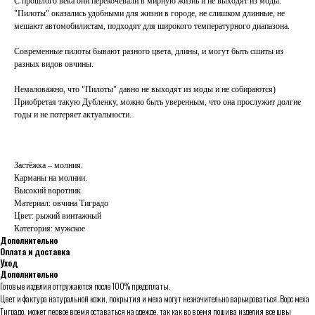
С прошлого века они перекочевали в мирную жизнь и не выходят из моды.
"Пилоты" оказались удобными для жизни в городе, не слишком длинные, не
мешают автомобилистам, подходят для широкого температурного диапазона.
Современные пилоты бывают разного цвета, длины, и могут быть сшиты из
разных видов овчины.
Немаловажно, что "Пилоты" давно не выходят из моды и не собираются)
Приобретая такую Дубленку, можно быть уверенным, что она прослужит долгие
годы и не потеряет актуальности.
Застёжка – молния.
Карманы на молнии.
Высокий воротник
Материал: овчина Тиградо
Цвет: рыжий винтажный
Категория: мужское
Дополнительно
Оплата и доставка
Уход
Дополнительно
Готовые изделия отгружаются после 100% предоплаты.
Цвет и фактура натуральной кожи, покрытия и меха могут незначительно варьироваться. Ворс меха
Тиградо, может первое время оставаться на одежде, так как во время пошива изделия все швы