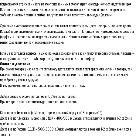
подвергаются стрижке – часть наэлектризованных волос опадает на соседние участки деталей кроя.
Избавиться от них, к сожалению, можно только в первые недели активной носки. Со временем,
особенно в местах трения и сгибов, могут появляться потертости и складки (заломы).
Хранение в хорошо освещаемых помещениях может привести к выцветанию оригинального цвета.
Избегайте сильного дождя и длительного воздействия влаги. Не наносите спиртосодержащие составы
(парфюм, антисептики) на изделия из меха и кожи. Некоторые виды тёмных красителей могут
мигрировать при контакте со светлыми вещами.
Если у вас остались вопросы, нужна помощь с заказом или вас интересует индивидуальный пошив –
пожалуйста, напишите в
whatsapp
,
telegram
или позвоните по
телефону
.
Оплата и доставка
При заказе товара у нас на сайте оплата осуществляется после подтверждения наличия товара, так
как многие изделия существуют в единственном экземпляре и именно в момент заказа их могут
приобрести у нас в шоу-руме.
В шоу-руме можно оплатить товары наличными или по QR-коду.
Любая доставка оформляется после 100% оплаты товара.
При возврате товара стоимость доставки не возвращается.
Самовывоз: бесплатно (г. Москва, Переведеновский переулок 18, строение 14)
Доставка по г. Москва: курьер или СДЕК – 400-500 р. Заказы отправляются в течение 1-2 рабочих
дней после оплаты.
Доставка по России: СДЕК – 500-3000 р. Заказы отправляются в течение 1-2 рабочих дней после
оплаты.