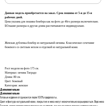
Данная модель приобретается на заказ. Срок пошива от 5-и до 15-и
рабочих дней.
Цена указана для пошива бомбера как на фото до 46го размера включительно.
БОльшие размеры и другая длина рассчитываются индивидуально.
Женская дубленка-бомбер из натуральной овчины. Классическое сочетание
бежевого со светлым мехом и отделкой из натуральной кожи.
Рост модели на фото 175 см.
Материал: овчина Тиградо
Длина: 80 см.
Цвет: бежевый
Категория: женское
Дополнительно
Дополнительно
Готовые изделия отгружаются после 100% предоплаты.
Цвет и фактура натуральной кожи, покрытия и меха могут незначительно варьироваться. Ворс меха
Тиградо, может первое время оставаться на одежде, так как во время пошива изделия все швы