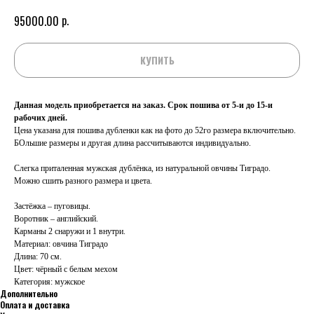
р.
95000.00
КУПИТЬ
Данная модель приобретается на заказ. Срок пошива от 5-и до 15-и
рабочих дней.
Цена указана для пошива дубленки как на фото до 52го размера включительно.
БОльшие размеры и другая длина рассчитываются индивидуально.
Слегка приталенная мужская дублёнка, из натуральной овчины Тиградо.
Можно сшить разного размера и цвета.
Застёжка – пуговицы.
Воротник – английский.
Карманы 2 снаружи и 1 внутри.
Материал: овчина Тиградо
Длина: 70 см.
Цвет: чёрный c белым мехом
Категория: мужское
Дополнительно
Оплата и доставка