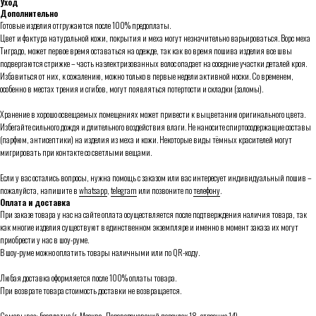
Уход
Дополнительно
Готовые изделия отгружаются после 100% предоплаты.
Цвет и фактура натуральной кожи, покрытия и меха могут незначительно варьироваться. Ворс меха
Тиградо, может первое время оставаться на одежде, так как во время пошива изделия все швы
подвергаются стрижке – часть наэлектризованных волос опадает на соседние участки деталей кроя.
Избавиться от них, к сожалению, можно только в первые недели активной носки. Со временем,
особенно в местах трения и сгибов, могут появляться потертости и складки (заломы).
Хранение в хорошо освещаемых помещениях может привести к выцветанию оригинального цвета.
Избегайте сильного дождя и длительного воздействия влаги. Не наносите спиртосодержащие составы
(парфюм, антисептики) на изделия из меха и кожи. Некоторые виды тёмных красителей могут
мигрировать при контакте со светлыми вещами.
Если у вас остались вопросы, нужна помощь с заказом или вас интересует индивидуальный пошив –
пожалуйста, напишите в
whatsapp
,
telegram
или позвоните по
телефону
.
Оплата и доставка
При заказе товара у нас на сайте оплата осуществляется после подтверждения наличия товара, так
как многие изделия существуют в единственном экземпляре и именно в момент заказа их могут
приобрести у нас в шоу-руме.
В шоу-руме можно оплатить товары наличными или по QR-коду.
Любая доставка оформляется после 100% оплаты товара.
При возврате товара стоимость доставки не возвращается.
Самовывоз: бесплатно (г. Москва, Переведеновский переулок 18, строение 14)