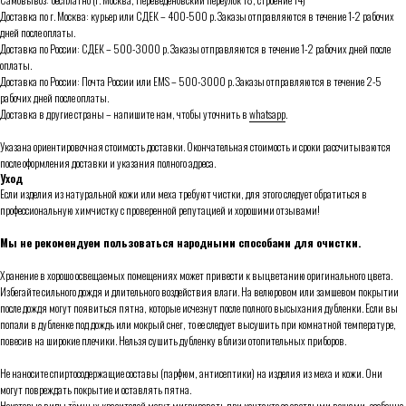
Доставка по г. Москва: курьер или СДЕК – 400-500 р. Заказы отправляются в течение 1-2 рабочих
дней после оплаты.
Доставка по России: СДЕК – 500-3000 р. Заказы отправляются в течение 1-2 рабочих дней после
оплаты.
Доставка по России: Почта России или ЕMS – 500-3000 р. Заказы отправляются в течение 2-5
рабочих дней после оплаты.
Доставка в другие страны – напишите нам, чтобы уточнить в
whatsapp
.
Указана ориентировочная стоимость доставки. Окончательная стоимость и сроки рассчитываются
после оформления доставки и указания полного адреса.
Уход
Если изделия из натуральной кожи или меха требуют чистки, для этого следует обратиться в
профессиональную химчистку с проверенной репутацией и хорошими отзывами!
Мы не рекомендуем пользоваться народными способами для очистки.
Хранение в хорошо освещаемых помещениях может привести к выцветанию оригинального цвета.
Избегайте сильного дождя и длительного воздействия влаги. На велюровом или замшевом покрытии
после дождя могут появиться пятна, которые исчезнут после полного высыхания дубленки. Если вы
попали в дубленке под дождь или мокрый снег, то ее следует высушить при комнатной температуре,
повесив на широкие плечики. Нельзя сушить дубленку вблизи отопительных приборов.
Не наносите спиртосодержащие составы (парфюм, антисептики) на изделия из меха и кожи. Они
могут повреждать покрытие и оставлять пятна.
Некоторые виды тёмных красителей могут мигрировать при контакте со светлыми вещами, особенно