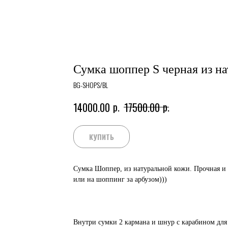
Сумка шоппер S черная из н
BG-SHOPS/BL
р.
р.
14000.00
17500.00
КУПИТЬ
Сумка Шоппер, из натуральной кожи. Прочная и в
или на шоппинг за арбузом)))
Внутри сумки 2 кармана и шнур с карабином для