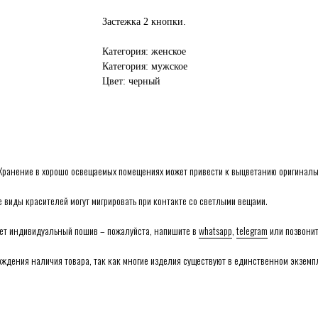
Застежка 2 кнопки.
Категория: женское
Категория: мужское
Цвет: черный
 Хранение в хорошо освещаемых помещениях может привести к выцветанию оригинальн
е виды красителей могут мигрировать при контакте со светлыми вещами.
сует индивидуальный пошив – пожалуйста, напишите в
whatsapp
,
telegram
или позвони
рждения наличия товара, так как многие изделия существуют в единственном экземпля