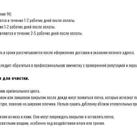
ние 14)
ются в течение 1-2 рабочих дней после оплаты.
ие 1-2 рабочих дней после оплаты.
авляются в течение 2-5 рабочих дней после оплаты.
ть и сроки рассчитываются после оформления доставки и указания полного адреса.
 следует обратиться в профессиональную химчистку с проверенной репутацией и хор
 для очистки.
нию оригинального цвета.
овом или замшевом покрытии после дождя могут появиться пятна, которые исчезнут 
атуре, повесив на широкие плечики. Нельзя сушить дубленку вблизи отопительных пр
лия из меха и кожи. Они могут повреждать покрытие и оставлять пятна.
 светлыми вещами, особенно под воздействием влаги или трения.