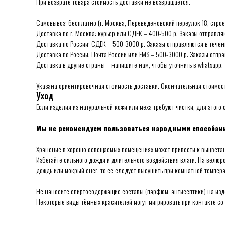
При возврате товара стоимость доставки не возвращается.
Самовывоз: бесплатно (г. Москва, Переведеновский переулок 18, строе
Доставка по г. Москва: курьер или СДЕК – 400-500 р. Заказы отправля
Доставка по России: СДЕК – 500-3000 р. Заказы отправляются в течен
Доставка по России: Почта России или ЕMS – 500-3000 р. Заказы отпр
Доставка в другие страны – напишите нам, чтобы уточнить в
whatsapp
.
Указана ориентировочная стоимость доставки. Окончательная стоимос
Уход
Если изделия из натуральной кожи или меха требуют чистки, для этого
Мы не рекомендуем пользоваться народными способами
Хранение в хорошо освещаемых помещениях может привести к выцвета
Избегайте сильного дождя и длительного воздействия влаги. На велюр
дождь или мокрый снег, то ее следует высушить при комнатной темпер
Не наносите спиртосодержащие составы (парфюм, антисептики) на изде
Некоторые виды тёмных красителей могут мигрировать при контакте со