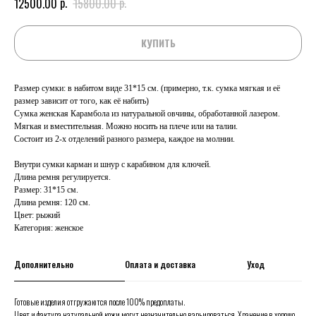
р.
р.
12500.00
15800.00
КУПИТЬ
Размер сумки: в набитом виде 31*15 см. (примерно, т.к. сумка мягкая и её
размер зависит от того, как её набить)
Сумка женская Карамбола из натуральной овчины, обработанной лазером.
Мягкая и вместительная. Можно носить на плече или на талии.
Состоит из 2-х отделений разного размера, каждое на молнии.
Внутри сумки карман и шнур с карабином для ключей.
Длина ремня регулируется.
Размер: 31*15 см.
Длина ремня: 120 см.
Цвет: рыжий
Категория: женское
Дополнительно
Оплата и доставка
Уход
Готовые изделия отгружаются после 100% предоплаты.
Цвет и фактура натуральной кожи могут незначительно варьироваться. Хранение в хорошо