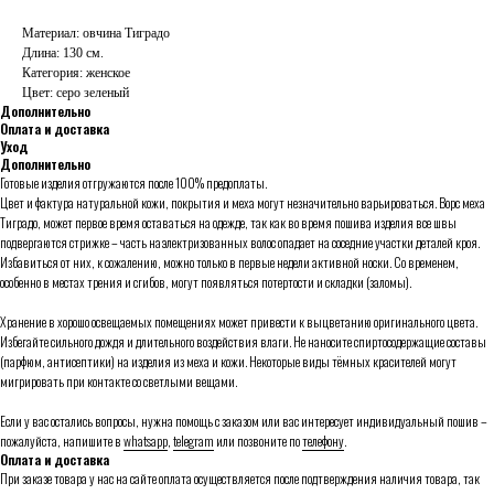
Материал: овчина Тиградо
Длина: 130 см.
Категория: женское
Цвет: серо зеленый
Дополнительно
Оплата и доставка
Уход
Дополнительно
Готовые изделия отгружаются после 100% предоплаты.
Цвет и фактура натуральной кожи, покрытия и меха могут незначительно варьироваться. Ворс меха
Тиградо, может первое время оставаться на одежде, так как во время пошива изделия все швы
подвергаются стрижке – часть наэлектризованных волос опадает на соседние участки деталей кроя.
Избавиться от них, к сожалению, можно только в первые недели активной носки. Со временем,
особенно в местах трения и сгибов, могут появляться потертости и складки (заломы).
Хранение в хорошо освещаемых помещениях может привести к выцветанию оригинального цвета.
Избегайте сильного дождя и длительного воздействия влаги. Не наносите спиртосодержащие составы
(парфюм, антисептики) на изделия из меха и кожи. Некоторые виды тёмных красителей могут
мигрировать при контакте со светлыми вещами.
Если у вас остались вопросы, нужна помощь с заказом или вас интересует индивидуальный пошив –
пожалуйста, напишите в
whatsapp
,
telegram
или позвоните по
телефону
.
Оплата и доставка
При заказе товара у нас на сайте оплата осуществляется после подтверждения наличия товара, так