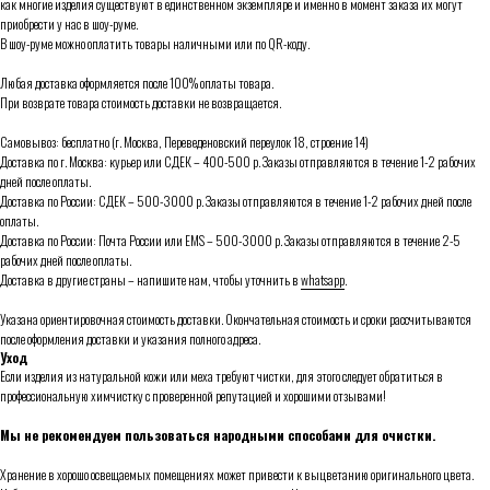
как многие изделия существуют в единственном экземпляре и именно в момент заказа их могут
приобрести у нас в шоу-руме.
В шоу-руме можно оплатить товары наличными или по QR-коду.
Любая доставка оформляется после 100% оплаты товара.
При возврате товара стоимость доставки не возвращается.
Самовывоз: бесплатно (г. Москва, Переведеновский переулок 18, строение 14)
Доставка по г. Москва: курьер или СДЕК – 400-500 р. Заказы отправляются в течение 1-2 рабочих
дней после оплаты.
Доставка по России: СДЕК – 500-3000 р. Заказы отправляются в течение 1-2 рабочих дней после
оплаты.
Доставка по России: Почта России или ЕMS – 500-3000 р. Заказы отправляются в течение 2-5
рабочих дней после оплаты.
Доставка в другие страны – напишите нам, чтобы уточнить в
whatsapp
.
Указана ориентировочная стоимость доставки. Окончательная стоимость и сроки рассчитываются
после оформления доставки и указания полного адреса.
Уход
Если изделия из натуральной кожи или меха требуют чистки, для этого следует обратиться в
профессиональную химчистку с проверенной репутацией и хорошими отзывами!
Мы не рекомендуем пользоваться народными способами для очистки.
Хранение в хорошо освещаемых помещениях может привести к выцветанию оригинального цвета.