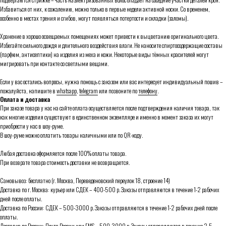
Избавиться от них, к сожалению, можно только в первые недели активной носки. Со временем,
особенно в местах трения и сгибов, могут появляться потертости и складки (заломы).
Хранение в хорошо освещаемых помещениях может привести к выцветанию оригинального цвета.
Избегайте сильного дождя и длительного воздействия влаги. Не наносите спиртосодержащие составы
(парфюм, антисептики) на изделия из меха и кожи. Некоторые виды тёмных красителей могут
мигрировать при контакте со светлыми вещами.
Если у вас остались вопросы, нужна помощь с заказом или вас интересует индивидуальный пошив –
пожалуйста, напишите в
whatsapp
,
telegram
или позвоните по
телефону
.
Оплата и доставка
При заказе товара у нас на сайте оплата осуществляется после подтверждения наличия товара, так
как многие изделия существуют в единственном экземпляре и именно в момент заказа их могут
приобрести у нас в шоу-руме.
В шоу-руме можно оплатить товары наличными или по QR-коду.
Любая доставка оформляется после 100% оплаты товара.
При возврате товара стоимость доставки не возвращается.
Самовывоз: бесплатно (г. Москва, Переведеновский переулок 18, строение 14)
Доставка по г. Москва: курьер или СДЕК – 400-500 р. Заказы отправляются в течение 1-2 рабочих
дней после оплаты.
Доставка по России: СДЕК – 500-3000 р. Заказы отправляются в течение 1-2 рабочих дней после
оплаты.
Доставка по России: Почта России или ЕMS – 500-3000 р. Заказы отправляются в течение 2-5