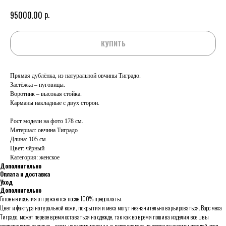
р.
95000.00
КУПИТЬ
Прямая дублёнка, из натуральной овчины Тиградо.
Застёжка – пуговицы.
Воротник – высокая стойка.
Карманы накладные с двух сторон.
Рост модели на фото 178 см.
Материал: овчина Тиградо
Длина: 105 см.
Цвет: чёрный
Категория: женское
Дополнительно
Оплата и доставка
Уход
Дополнительно
Готовые изделия отгружаются после 100% предоплаты.
Цвет и фактура натуральной кожи, покрытия и меха могут незначительно варьироваться. Ворс меха
Тиградо, может первое время оставаться на одежде, так как во время пошива изделия все швы
подвергаются стрижке – часть наэлектризованных волос опадает на соседние участки деталей кроя.