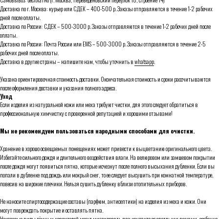
Доставка по г. Москва: курьер или СДЕК – 400-500 р. Заказы отправляются в течение 1-2 рабочих
дней после оплаты.
Доставка по России: СДЕК – 500-3000 р. Заказы отправляются в течение 1-2 рабочих дней после
оплаты.
Доставка по России: Почта России или ЕMS – 500-3000 р. Заказы отправляются в течение 2-5
рабочих дней после оплаты.
Доставка в другие страны – напишите нам, чтобы уточнить в
whatsapp
.
Указана ориентировочная стоимость доставки. Окончательная стоимость и сроки рассчитываются
после оформления доставки и указания полного адреса.
Уход
Если изделия из натуральной кожи или меха требуют чистки, для этого следует обратиться в
профессиональную химчистку с проверенной репутацией и хорошими отзывами!
Мы не рекомендуем пользоваться народными способами для очистки.
Хранение в хорошо освещаемых помещениях может привести к выцветанию оригинального цвета.
Избегайте сильного дождя и длительного воздействия влаги. На велюровом или замшевом покрытии
после дождя могут появиться пятна, которые исчезнут после полного высыхания дубленки. Если вы
попали в дубленке под дождь или мокрый снег, то ее следует высушить при комнатной температуре,
повесив на широкие плечики. Нельзя сушить дубленку вблизи отопительных приборов.
Не наносите спиртосодержащие составы (парфюм, антисептики) на изделия из меха и кожи. Они
могут повреждать покрытие и оставлять пятна.
Некоторые виды тёмных красителей могут мигрировать при контакте со светлыми вещами, особенно