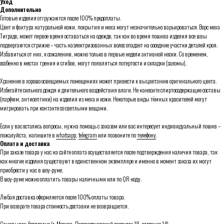
Уход
Дополнительно
Готовые изделия отгружаются после 100% предоплаты.
Цвет и фактура натуральной кожи, покрытия и меха могут незначительно варьироваться. Ворс меха
Тиградо, может первое время оставаться на одежде, так как во время пошива изделия все швы
подвергаются стрижке – часть наэлектризованных волос опадает на соседние участки деталей кроя.
Избавиться от них, к сожалению, можно только в первые недели активной носки. Со временем,
особенно в местах трения и сгибов, могут появляться потертости и складки (заломы).
Хранение в хорошо освещаемых помещениях может привести к выцветанию оригинального цвета.
Избегайте сильного дождя и длительного воздействия влаги. Не наносите спиртосодержащие составы
(парфюм, антисептики) на изделия из меха и кожи. Некоторые виды тёмных красителей могут
мигрировать при контакте со светлыми вещами.
Если у вас остались вопросы, нужна помощь с заказом или вас интересует индивидуальный пошив –
пожалуйста, напишите в
whatsapp
,
telegram
или позвоните по
телефону
.
Оплата и доставка
При заказе товара у нас на сайте оплата осуществляется после подтверждения наличия товара, так
как многие изделия существуют в единственном экземпляре и именно в момент заказа их могут
приобрести у нас в шоу-руме.
В шоу-руме можно оплатить товары наличными или по QR-коду.
Любая доставка оформляется после 100% оплаты товара.
При возврате товара стоимость доставки не возвращается.
Самовывоз: бесплатно (г. Москва, Переведеновский переулок 18, строение 14)